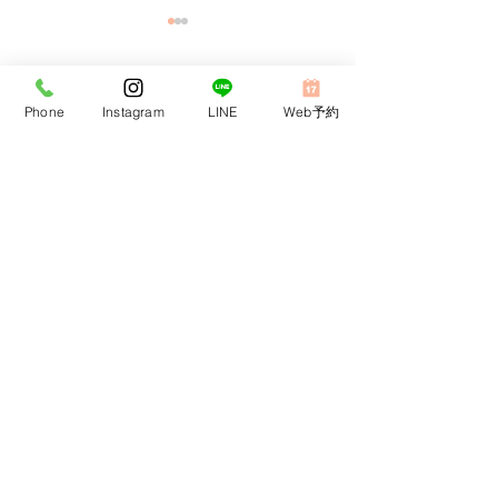
コメント
Phone
Instagram
LINE
Web予約
コメントを追加…
周術期口腔ケアにも対応
安心して成長で
しています。
があります。
当院は患者さんにより良い歯科医療をご提供するため
高い専門性を持つ歯科医院と提携しております。
歯列矯正連携歯科医院