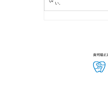
い。
歯列矯正