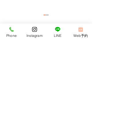
Phone
Instagram
LINE
Web予約
コメント
コメントを追加…
周術期口腔ケアにも対応
安心して成長で
しています。
があります。
当院は患者さんにより良い歯科医療をご提供するため
高い専門性を持つ歯科医院と提携しております。
歯列矯正連携歯科医院